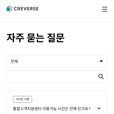
크
레
버
메
스
뉴
자주 묻는 질문
카
테
고
검
검
리
색
색
어
사이트 이용
통합고객지원센터 이용가능 시간은 언제 인가요?