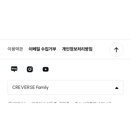
bac
이용약관
이메일 수집거부
개인정보처리방침
to
NAVER
Instagram
Youtube
top
Blog
바
바
CREVERSE Family
바
로
로
㈜크레버스
대표이사 이동훈, 김형준
주소 서울특별시 강남구
로
가
가
테헤란로 521, 21층(삼성동, 파르나스타워)
대표전화 02-3429-9407
사업자등록번호 211-87-16710
가
기
기
통신판매업신고 제 강남-8282호