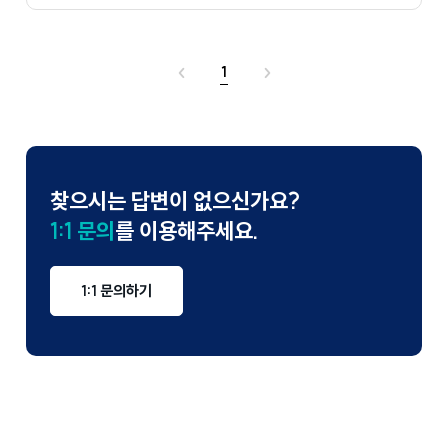
이
1
현
다
전
재
음
페
이
찾으시는 답변이 없으신가요?
지
1:1 문의
를 이용해주세요.
1:1 문의하기