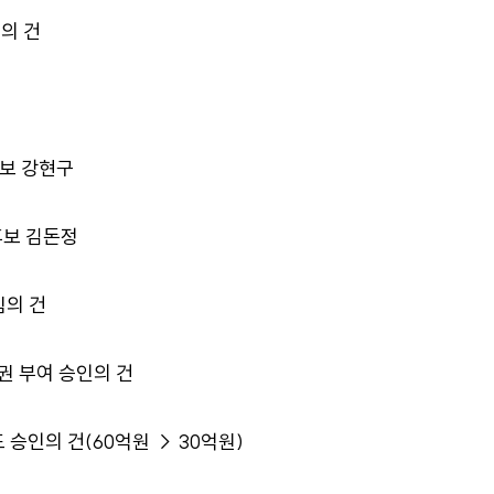
경의 건
건
후보 강현구
후보 김돈정
임의 건
권 부여 승인의 건
도 승인의 건(60억원 → 30억원)