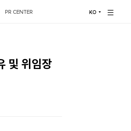
PR CENTER
KO
전
체
메
뉴
유 및 위임장