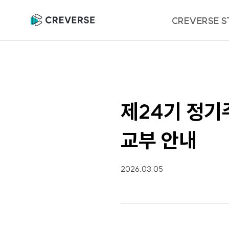
크
CREVERSE S
레
버
스
I
R
공
제24기 정기
고
교부 안내
2026.03.05
등
록
일