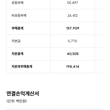
결
유동부채
131,497
재
무
비유동부채
26,412
상
태
부채총계
157,909
표
자본금
5,770
자본총계
40,505
자본과부채총계
198,414
연결손익계산서
(단위: 백만원)