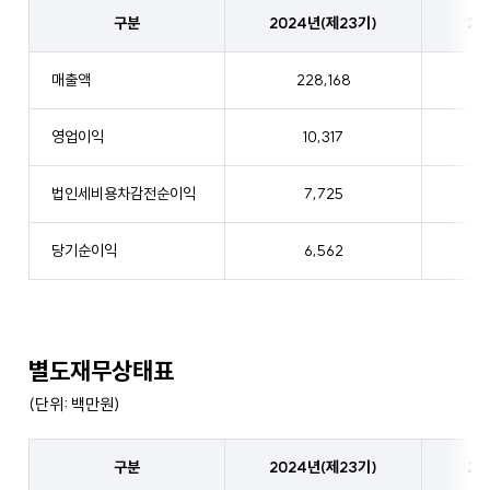
2024
구분
2024년(제23기)
20
년
(제
23
매출액
228,168
기)~2022
년
영업이익
10,317
(제
21
법인세비용차감전순이익
7,725
기)
연
결
당기순이익
6,562
손
익
계
산
별도재무상태표
서
(단위: 백만원)
2024
구분
2024년(제23기)
20
년