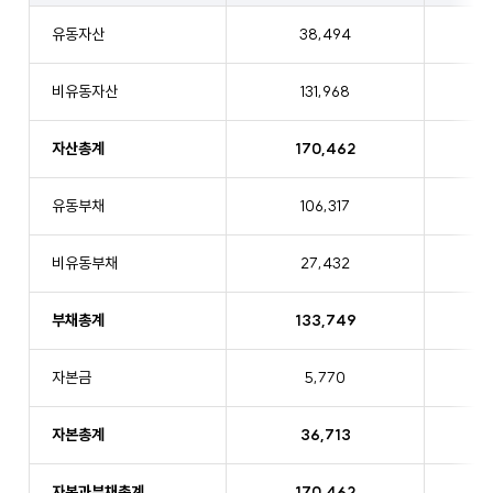
(제
23
유동자산
38,494
기)~2022
년
비유동자산
131,968
(제
21
자산총계
170,462
기)
별
도
유동부채
106,317
재
무
비유동부채
27,432
상
태
부채총계
133,749
표
자본금
5,770
자본총계
36,713
자본과부채총계
170,462