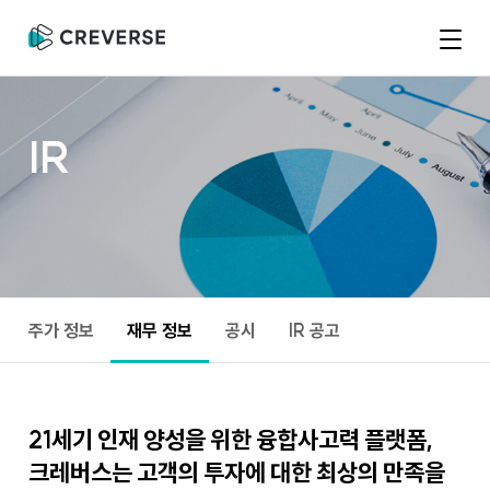
크
레
버
메
스
뉴
IR
주가 정보
재무 정보
공시
IR 공고
재
무
21세기
인재
양성을
위한
융합사고력
플랫폼,
정
크레버스는
고객의
투자에
대한
최상의
만족을