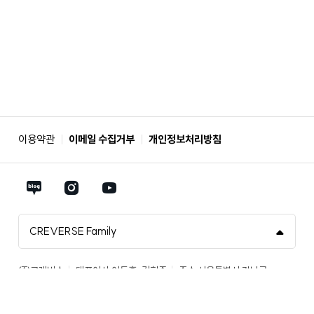
계
산
서
이용약관
이메일 수집거부
개인정보처리방침
NAVER
Instagram
Youtube
Blog
바
바
CREVERSE Family
바
로
로
㈜크레버스
대표이사 이동훈, 김형준
주소 서울특별시 강남구
로
가
가
테헤란로 521, 21층(삼성동, 파르나스타워)
대표전화 02-3429-9407
사업자등록번호 211-87-16710
가
기
기