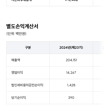
별도손익계산서
(단위: 백만원)
2024
구분
2024년(제23기)
20
년
(제
23
매출액
204,151
기)~2022
년
영업이익
14,267
(제
21
법인세비용차감전순이익
1,428
기)
별
도
당기순이익
390
손
익